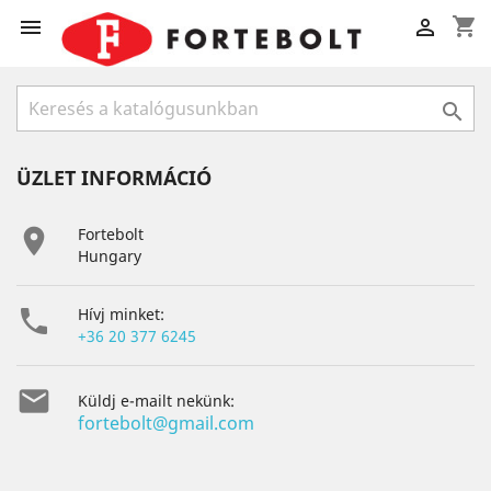
shopping_cart



ÜZLET INFORMÁCIÓ

Fortebolt
Hungary

Hívj minket:
+36 20 377 6245

Küldj e-mailt nekünk:
fortebolt@gmail.com