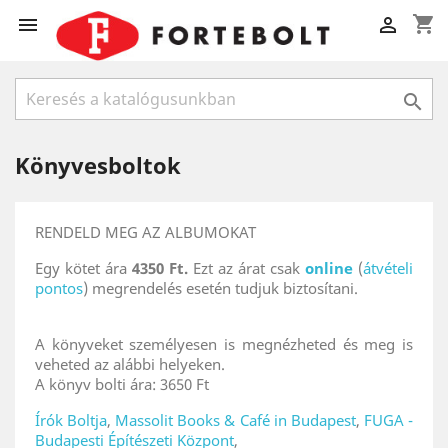
shopping_cart



Könyvesboltok
RENDELD MEG AZ ALBUMOKAT
Egy kötet ára
4350 Ft.
Ezt az árat csak
online
(
átvételi
pontos
) megrendelés esetén tudjuk biztosítani.
A könyveket személyesen is megnézheted és meg is
veheted az alábbi helyeken.
A könyv bolti ára: 3650 Ft
Írók Boltja
,
Massolit Books & Café in Budapest
,
FUGA -
Budapesti Építészeti Központ
,