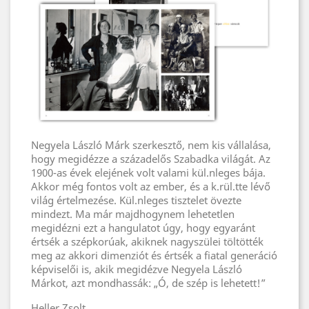
Negyela László Márk szerkesztő, nem kis vállalása,
hogy megidézze a századelős Szabadka világát. Az
1900-as évek elejének volt valami kül.nleges bája.
Akkor még fontos volt az ember, és a k.rül.tte lévő
világ értelmezése. Kül.nleges tisztelet övezte
mindezt. Ma már majdhogynem lehetetlen
megidézni ezt a hangulatot úgy, hogy egyaránt
értsék a szépkorúak, akiknek nagyszülei töltötték
meg az akkori dimenziót és értsék a fiatal generáció
képviselői is, akik megidézve Negyela László
Márkot, azt mondhassák: „Ó, de szép is lehetett!”
Heller Zsolt